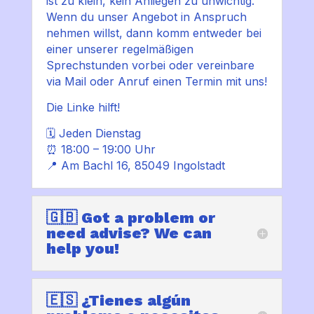
ist zu klein, kein
Anliegen
zu unwichtig.
Wenn du unser
Angebot
in
Anspruch
nehmen willst, dann komm entweder bei
einer unserer
regelmäßigen
Sprechstunden
vorbei oder vereinbare
via
Mail
oder
Anruf
einen
Termin
mit uns!
Die Linke
hilft!
🗓️ Jeden Dienstag
⏰ 18:00 – 19:00 Uhr
📍 Am Bachl 16, 85049 Ingolstadt
🇬🇧 Got a problem or
need advise? We can
help you!
🇪🇸 ¿Tienes algún