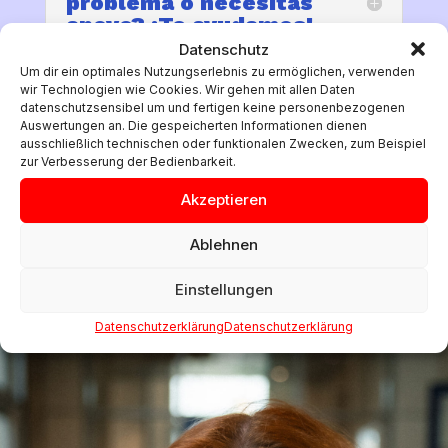
problema o necesitas
apoyo? ¡Te ayudamos!
Datenschutz
Um dir ein optimales Nutzungserlebnis zu ermöglichen, verwenden
wir Technologien wie Cookies. Wir gehen mit allen Daten
🇷🇺 У тебя есть
datenschutzsensibel um und fertigen keine personenbezogenen
проблема или тебе
Auswertungen an. Die gespeicherten Informationen dienen
нужна поддержка? Мы
ausschließlich technischen oder funktionalen Zwecken, zum Beispiel
найдём для тебя время!
zur Verbesserung der Bedienbarkeit.
Akzeptieren
Ablehnen
Einstellungen
Datenschutzerklärung
Datenschutzerklärung