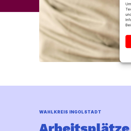
Um 
Tec
un
Inf
Bei
WAHLKREIS INGOLSTADT
Arbeitsplätze