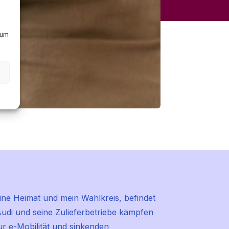
zum
eine Heimat und mein Wahlkreis, befindet
. Audi und seine Zulieferbetriebe kämpfen
ur e-Mobilität und sinkenden