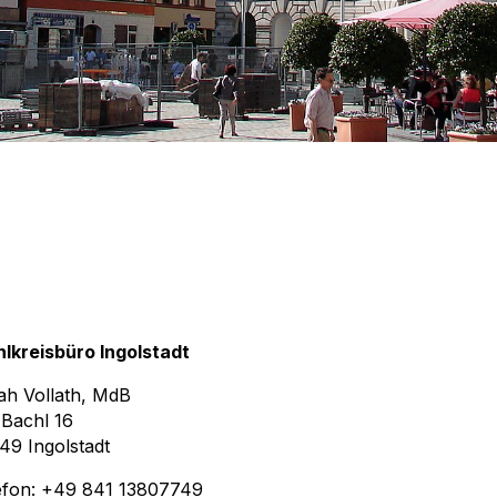
lkreisbüro Ingolstadt
ah Vollath, MdB
Bachl 16
49 Ingolstadt
efon: +49 841 13807749